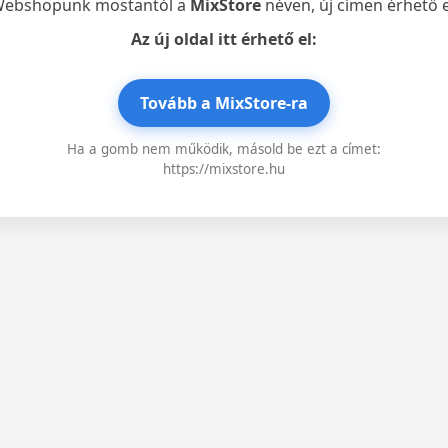
ebshopunk mostantól a
MixStore
néven, új címen érhető e
Az új oldal itt érhető el:
Tovább a MixStore-ra
Ha a gomb nem működik, másold be ezt a címet:
https://mixstore.hu